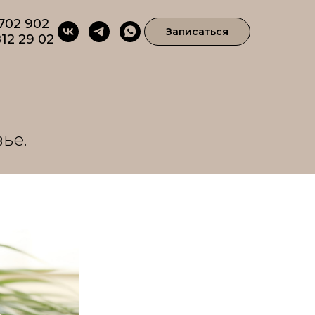
 702 902
Записаться
812 29 02
ье.